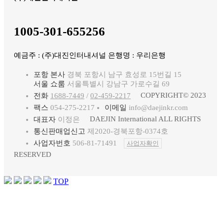
1005-301-655256
예금주 : (주)대진인터내셔널 은행명 : 우리은행
포항 본사
경북 포항시 남구 효성로 15번길 15
서울 쇼룸
서울특별시 강남구 가로수길 69
COPYRIGHT© 2023
전화
1688-7449
/
02-459-2217
팩스
054-275-2217
이메일
info@daejinkr.com
DAEJIN International ALL RIGHTS
대표자
이정은
통신판매업신고
제2020-경북포항-0374호
사업자번호
506-81-71491
사업자확인
RESERVED
TOP