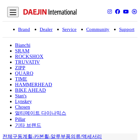
Brand
Dealer
Service
Community
Support
입
Bianchi
SRAM
ROCKSHOX
TRUVATIV
ZIPP
QUARQ
TIME
HAMMERHEAD
BIKE AHEAD
Stan's
Lynskey
Chosen
얼티메이트 다이나믹스
Pillar
기타 브랜드
전체
구동계
휠-카본
휠-알루
부품
의류/액세서리