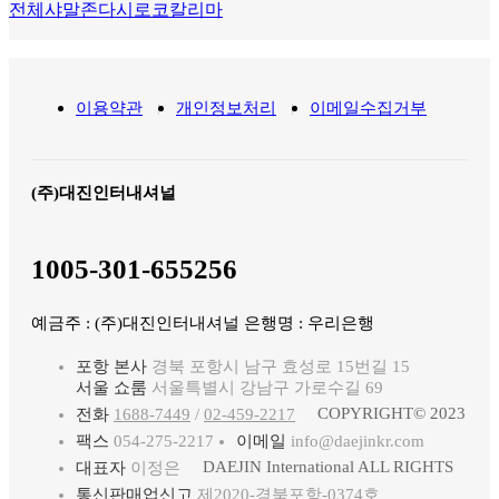
전체
샤말
존다
시로코
칼리마
이용약관
개인정보처리
이메일수집거부
(주)대진인터내셔널
1005-301-655256
예금주 : (주)대진인터내셔널 은행명 : 우리은행
포항 본사
경북 포항시 남구 효성로 15번길 15
서울 쇼룸
서울특별시 강남구 가로수길 69
COPYRIGHT© 2023
전화
1688-7449
/
02-459-2217
팩스
054-275-2217
이메일
info@daejinkr.com
DAEJIN International ALL RIGHTS
대표자
이정은
통신판매업신고
제2020-경북포항-0374호