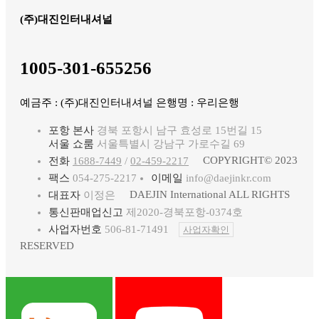
(주)대진인터내셔널
1005-301-655256
예금주 : (주)대진인터내셔널 은행명 : 우리은행
포항 본사
경북 포항시 남구 효성로 15번길 15
서울 쇼룸
서울특별시 강남구 가로수길 69
COPYRIGHT© 2023
전화
1688-7449
/
02-459-2217
팩스
054-275-2217
이메일
info@daejinkr.com
DAEJIN International ALL RIGHTS
대표자
이정은
통신판매업신고
제2020-경북포항-0374호
사업자번호
506-81-71491
사업자확인
RESERVED