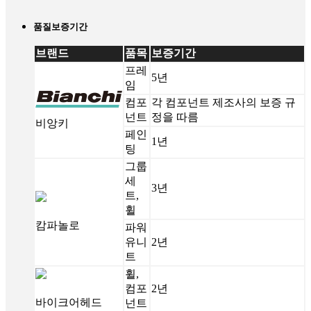
품질보증기간
브랜드
품목
보증기간
프레
5년
임
컴포
각 컴포넌트 제조사의 보증 규
넌트
정을 따름
비앙키
페인
1년
팅
그룹
세
3년
트,
휠
캄파놀로
파워
유니
2년
트
휠,
컴포
2년
바이크어헤드
넌트