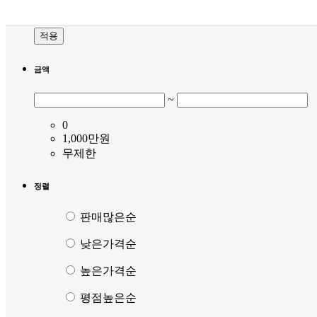
적용
금액
~
0
1,000만원
무제한
정렬
판매많은순
낮은가격순
높은가격순
평점높은순