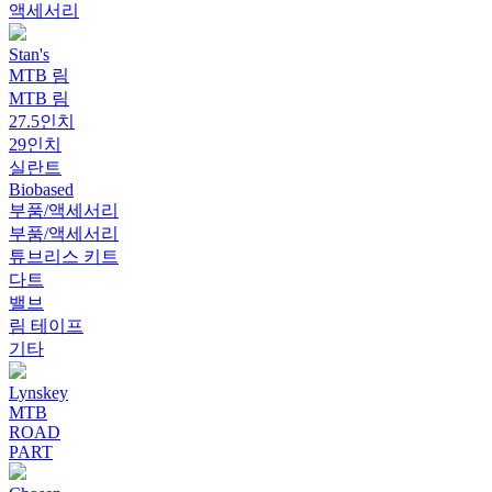
액세서리
Stan's
MTB 림
MTB 림
27.5인치
29인치
실란트
Biobased
부품/액세서리
부품/액세서리
튜브리스 키트
다트
밸브
림 테이프
기타
Lynskey
MTB
ROAD
PART