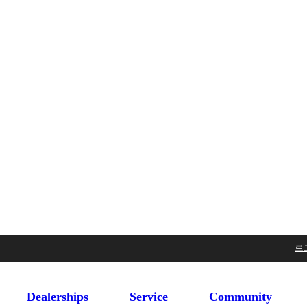
로
Dealerships
Service
Community