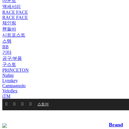
마운트
액세서리
RACE FACE
RACE FACE
체인링
핸들바
시트포스트
스템
BB
기타
공구/부품
구스토
PRINCETON
Nalini
Lynskey
Campagnolo
Veloflex
iTM
스토어
Filter by
키워드
Brand