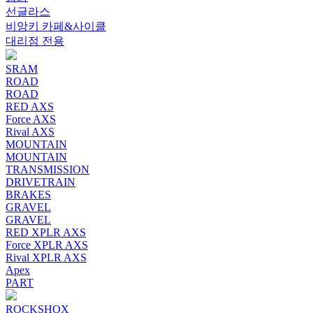
선글라스
비앙키 카페&사이클
대리점 전용
SRAM
ROAD
ROAD
RED AXS
Force AXS
Rival AXS
MOUNTAIN
MOUNTAIN
TRANSMISSION
DRIVETRAIN
BRAKES
GRAVEL
GRAVEL
RED XPLR AXS
Force XPLR AXS
Rival XPLR AXS
Apex
PART
ROCKSHOX