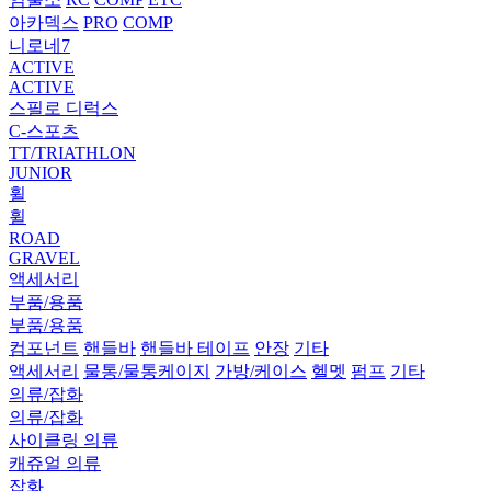
아카덱스
PRO
COMP
니로네7
ACTIVE
ACTIVE
스필로 디럭스
C-스포츠
TT/TRIATHLON
JUNIOR
휠
휠
ROAD
GRAVEL
액세서리
부품/용품
부품/용품
컴포넌트
핸들바
핸들바 테이프
안장
기타
액세서리
물통/물통케이지
가방/케이스
헬멧
펌프
기타
의류/잡화
의류/잡화
사이클링 의류
캐쥬얼 의류
잡화