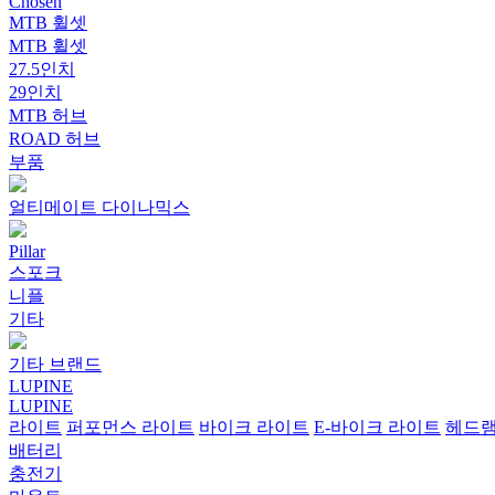
Chosen
MTB 휠셋
MTB 휠셋
27.5인치
29인치
MTB 허브
ROAD 허브
부품
얼티메이트 다이나믹스
Pillar
스포크
니플
기타
기타 브랜드
LUPINE
LUPINE
라이트
퍼포먼스 라이트
바이크 라이트
E-바이크 라이트
헤드
배터리
충전기