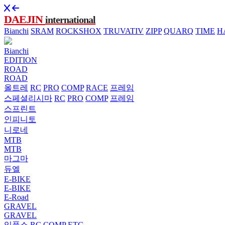
DAEJIN
international
Bianchi
SRAM
ROCKSHOX
TRUVATIV
ZIPP
QUARQ
TIME
H
Bianchi
EDITION
ROAD
ROAD
올트레
RC
PRO
COMP
RACE
프레임
스페셜리시마
RC
PRO
COMP
프레임
스프린트
인피니토
니로네
MTB
MTB
마그마
듀엘
E-BIKE
E-BIKE
E-Road
GRAVEL
GRAVEL
임풀소
RC
COMP
ETC