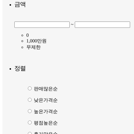
금액
~
0
1,000만원
무제한
정렬
판매많은순
낮은가격순
높은가격순
평점높은순