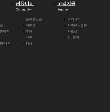
커뮤니티
고객지원
Community
Support
브랜드뉴스
공지사항
세스
이벤트
자주묻는질문
보증정책
후원
자료실
사진
1:1 문의
조회/내역
영상