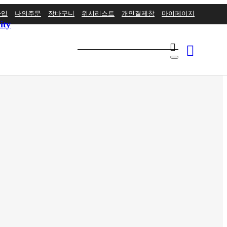
가입
나의주문
장바구니
위시리스트
개인결제창
마이페이지
ity