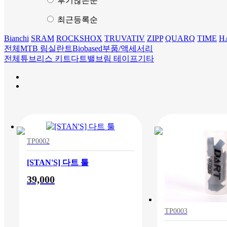
후기많은순
최근등록순
Bianchi
SRAM
ROCKSHOX
TRUVATIV
ZIPP
QUARQ
TIME
H
전체
MTB 림
실란트
Biobased
부품/액세서리
전체
튜브리스 키트
다트
밸브
림 테이프
기타
TP0002
[STAN'S] 다트 툴
39,000
TP0003