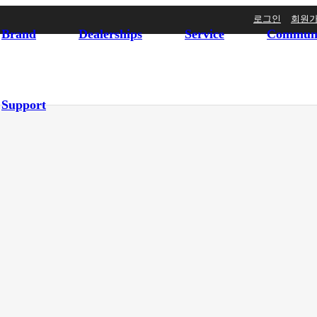
로그인
회원
Brand
Dealerships
Service
Commun
Support