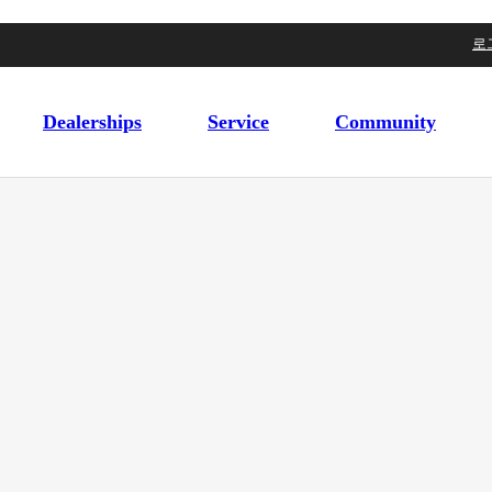
로
Dealerships
Service
Community