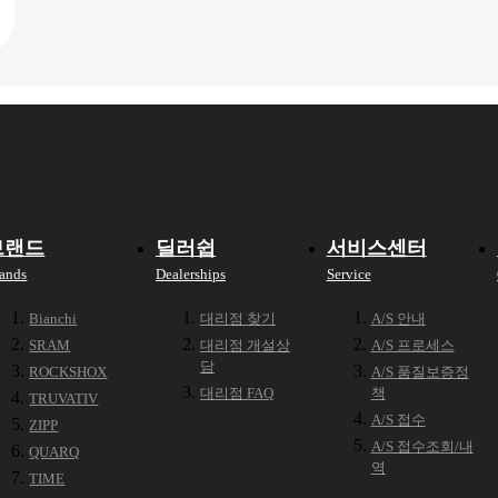
브랜드
딜러쉽
서비스센터
ands
Dealerships
Service
Bianchi
대리점 찾기
A/S 안내
SRAM
대리점 개설상
A/S 프로세스
담
ROCKSHOX
A/S 품질보증정
대리점 FAQ
책
TRUVATIV
A/S 접수
ZIPP
A/S 접수조회/내
QUARQ
역
TIME