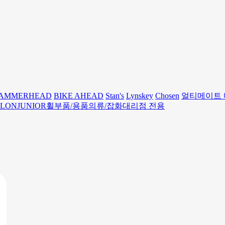
AMMERHEAD
BIKE AHEAD
Stan's
Lynskey
Chosen
얼티메이트
HLON
JUNIOR
휠
부품/용품
의류/잡화
대리점 전용