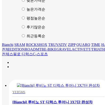
낮은가격순
높은가격순
평점높은순
후기많은순
최근등록순
Bianchi
SRAM
ROCKSHOX
TRUVATIV
ZIPP
QUARQ
TIME
H
전체
EDITION
ROAD
MTB
E-BIKE
GRAVEL
ACTIVE
TT/TRIAT
전체
스필로 디럭스
C-스포츠
YEB5MS
[Bianchi] 루비노 ST 디럭스 투어니 3X7단 완성차