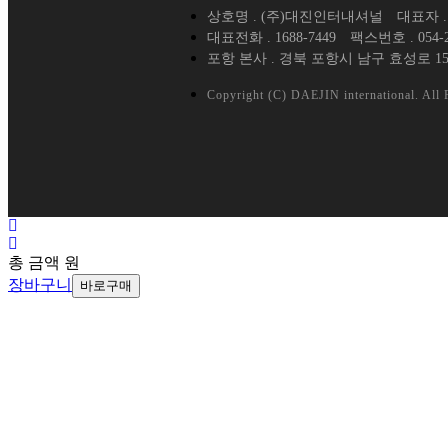
상호명 . (주)대진인터내셔널
대표자 
대표전화 . 1688-7449
팩스번호 . 054-2
포항 본사 . 경북 포항시 남구 효성로 15
Copyright (C) DAEJIN international. All 
총 금액
원
장바구니
바로구매