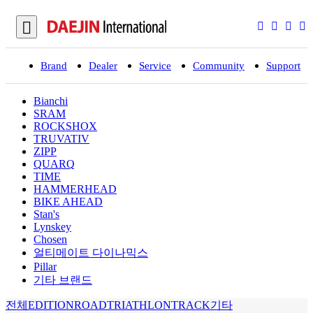
Brand
Dealer
Service
Community
Support
입
Bianchi
SRAM
ROCKSHOX
TRUVATIV
ZIPP
QUARQ
TIME
HAMMERHEAD
BIKE AHEAD
Stan's
Lynskey
Chosen
얼티메이트 다이나믹스
Pillar
기타 브랜드
전체
EDITION
ROAD
TRIATHLON
TRACK
기타