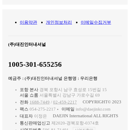
이용약관
개인정보처리
이메일수집거부
(주)대진인터내셔널
1005-301-655256
예금주 : (주)대진인터내셔널 은행명 : 우리은행
포항 본사
경북 포항시 남구 효성로 15번길 15
서울 쇼룸
서울특별시 강남구 가로수길 69
COPYRIGHT© 2023
전화
1688-7449
/
02-459-2217
팩스
054-275-2217
이메일
info@daejinkr.com
DAEJIN International ALL RIGHTS
대표자
이정은
통신판매업신고
제2020-경북포항-0374호