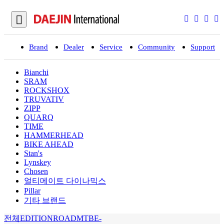
Brand
Dealer
Service
Community
Support
입
Bianchi
SRAM
ROCKSHOX
TRUVATIV
ZIPP
QUARQ
TIME
HAMMERHEAD
BIKE AHEAD
Stan's
Lynskey
Chosen
얼티메이트 다이나믹스
Pillar
기타 브랜드
전체
EDITION
ROAD
MTB
E-