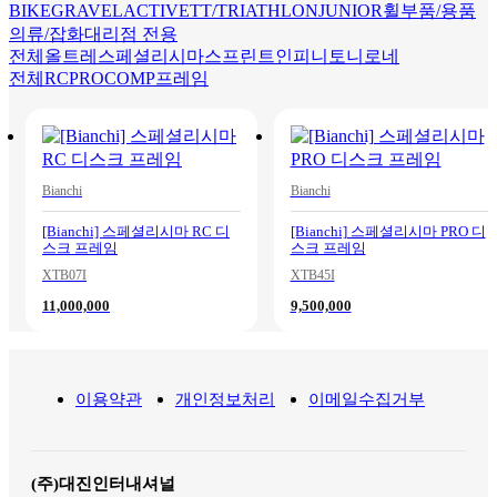
BIKE
GRAVEL
ACTIVE
TT/TRIATHLON
JUNIOR
휠
부품/용품
의류/잡화
대리점 전용
전체
올트레
스페셜리시마
스프린트
인피니토
니로네
전체
RC
PRO
COMP
프레임
Bianchi
Bianchi
[Bianchi] 스페셜리시마 RC 디
[Bianchi] 스페셜리시마 PRO 디
스크 프레임
스크 프레임
XTB07I
XTB45I
11,000,000
9,500,000
이용약관
개인정보처리
이메일수집거부
(주)대진인터내셔널