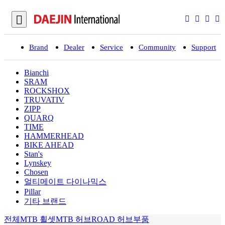
Brand
Dealer
Service
Community
Support
입
Bianchi
SRAM
ROCKSHOX
TRUVATIV
ZIPP
QUARQ
TIME
HAMMERHEAD
BIKE AHEAD
Stan's
Lynskey
Chosen
얼티메이트 다이나믹스
Pillar
기타 브랜드
전체
MTB 휠셋
MTB 허브
ROAD 허브
부품