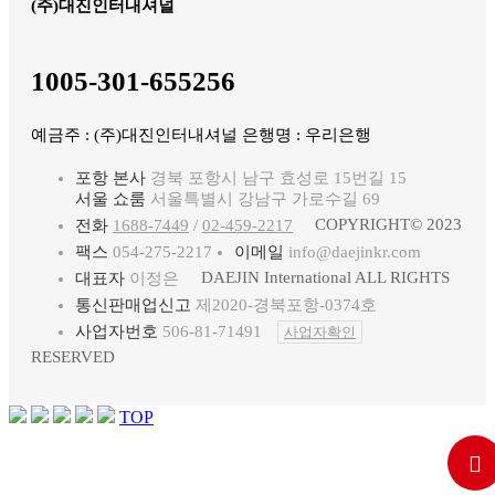
(주)대진인터내셔널
1005-301-655256
예금주 : (주)대진인터내셔널 은행명 : 우리은행
포항 본사
경북 포항시 남구 효성로 15번길 15
서울 쇼룸
서울특별시 강남구 가로수길 69
COPYRIGHT© 2023
전화
1688-7449
/
02-459-2217
팩스
054-275-2217
이메일
info@daejinkr.com
DAEJIN International ALL RIGHTS
대표자
이정은
통신판매업신고
제2020-경북포항-0374호
사업자번호
506-81-71491
사업자확인
RESERVED
TOP