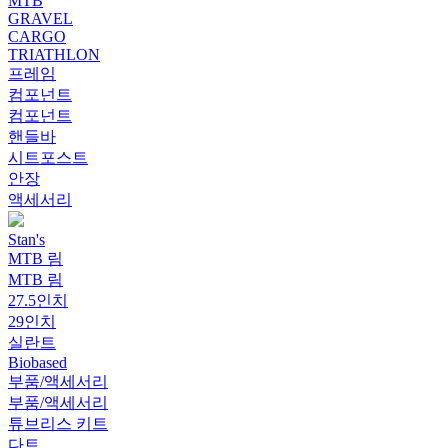
MTB
GRAVEL
CARGO
TRIATHLON
프레임
컴포넌트
컴포넌트
핸들바
시트포스트
안장
액세서리
Stan's
MTB 림
MTB 림
27.5인치
29인치
실란트
Biobased
부품/액세서리
부품/액세서리
튜브리스 키트
다트