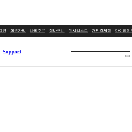
그인
회원가입
나의주문
장바구니
위시리스트
개인결제창
마이페이
Support