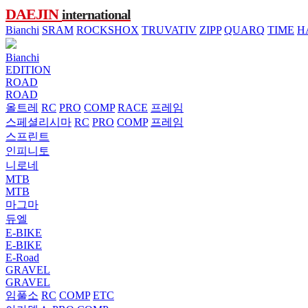
DAEJIN
international
Bianchi
SRAM
ROCKSHOX
TRUVATIV
ZIPP
QUARQ
TIME
H
Bianchi
EDITION
ROAD
ROAD
올트레
RC
PRO
COMP
RACE
프레임
스페셜리시마
RC
PRO
COMP
프레임
스프린트
인피니토
니로네
MTB
MTB
마그마
듀엘
E-BIKE
E-BIKE
E-Road
GRAVEL
GRAVEL
임풀소
RC
COMP
ETC