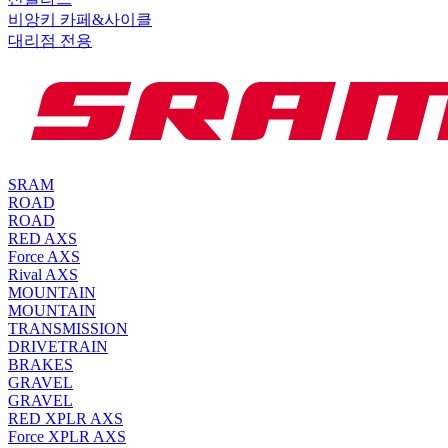
비앙키 카페&사이클
대리점 전용
SRAM
ROAD
ROAD
RED AXS
Force AXS
Rival AXS
MOUNTAIN
MOUNTAIN
TRANSMISSION
DRIVETRAIN
BRAKES
GRAVEL
GRAVEL
RED XPLR AXS
Force XPLR AXS