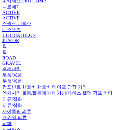
아카덱스
PRO
COMP
니로네7
ACTIVE
ACTIVE
스필로 디럭스
C-스포츠
TT/TRIATHLON
JUNIOR
휠
휠
ROAD
GRAVEL
액세서리
부품/용품
부품/용품
컴포넌트
핸들바
핸들바 테이프
안장
기타
액세서리
물통/물통케이지
가방/케이스
헬멧
펌프
기타
의류/잡화
의류/잡화
사이클링 의류
캐쥬얼 의류
잡화
선글라스