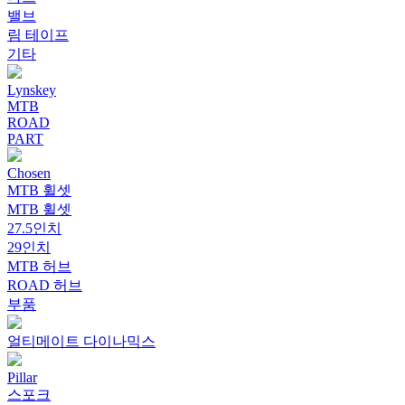
밸브
림 테이프
기타
Lynskey
MTB
ROAD
PART
Chosen
MTB 휠셋
MTB 휠셋
27.5인치
29인치
MTB 허브
ROAD 허브
부품
얼티메이트 다이나믹스
Pillar
스포크