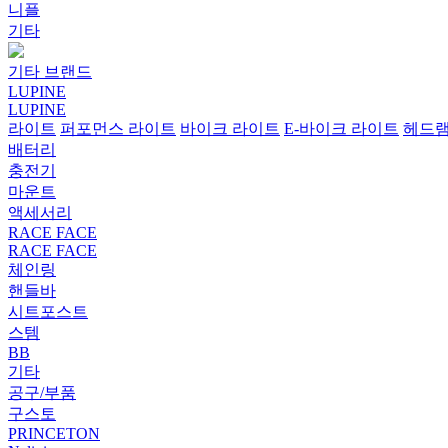
니플
기타
기타 브랜드
LUPINE
LUPINE
라이트
퍼포먼스 라이트
바이크 라이트
E-바이크 라이트
헤드
배터리
충전기
마운트
액세서리
RACE FACE
RACE FACE
체인링
핸들바
시트포스트
스템
BB
기타
공구/부품
구스토
PRINCETON