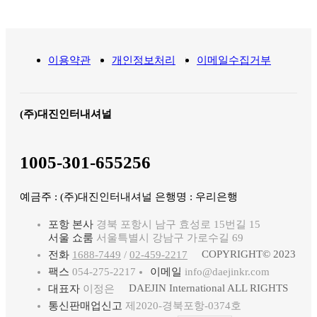
이용약관
개인정보처리
이메일수집거부
(주)대진인터내셔널
1005-301-655256
예금주 : (주)대진인터내셔널 은행명 : 우리은행
포항 본사
경북 포항시 남구 효성로 15번길 15
서울 쇼룸
서울특별시 강남구 가로수길 69
COPYRIGHT© 2023
전화
1688-7449
/
02-459-2217
팩스
054-275-2217
이메일
info@daejinkr.com
DAEJIN International ALL RIGHTS
대표자
이정은
통신판매업신고
제2020-경북포항-0374호