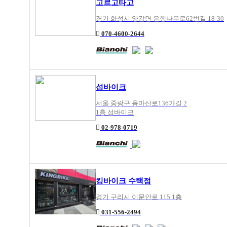
고르고타고
경기 화성시 양감면 은행나무로62번길 18-30
070-4600-2644
섭바이크
서울 중랑구 용마산로136가길 2
1층 섭바이크
02-978-0719
킹바이크 수택점
경기 구리시 이문안로 115 1층
031-556-2494