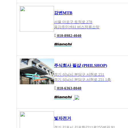
강변MTB
서울 마포구 토정로 278
용강주민센터 버스정류소앞
010-8982-4040
주식회사 필샵 (PHILSHOP)
경기 성남시 분당구 서현로 251
경기 성남시 분당구 서현로 251 1층
010-6363-8040
빛자전거
경기 김포시 김포한강11로255번길 91