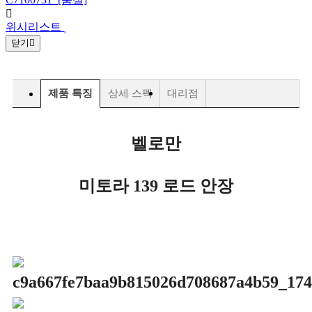
위시리스트
닫기
제품 특징
상세 스펙
대리점
벨로만
미토라 139 로드 안장